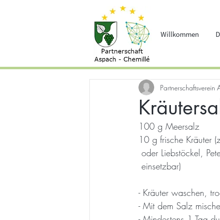
Willkommen
D
Partnerschaftsverein 
Kräutersa
100 g Meersalz
10 g frische Kräuter 
 oder Liebstöckel, Pete
 einsetzbar)
- Kräuter waschen, tro
- Mit dem Salz mischen
- Mindestens 1 Tag du