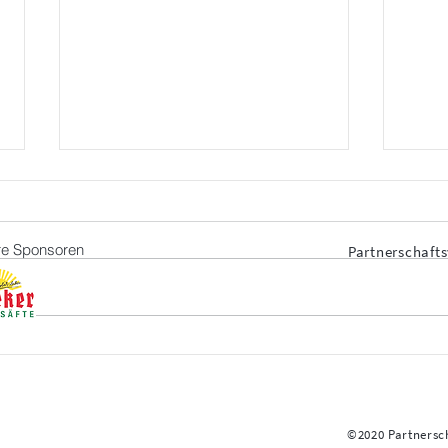
e Sponsoren
Partnerschafts
Quic
Französisches Essen im
Gasthof Kube am
17.11.2023
©2020 Partnersch