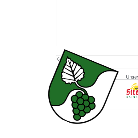
Kommentare
Unser
Kommentar verfassen...
Verwendung von
einheimischen Wildkräutern
und essbaren Blüten in der
Küche