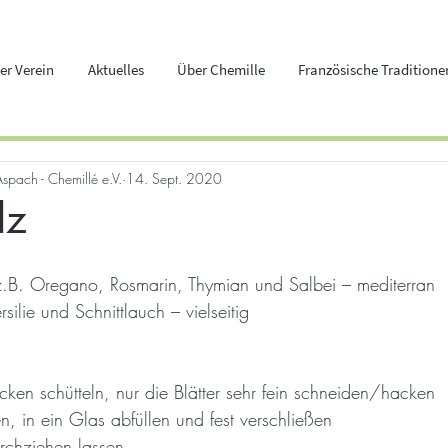
er Verein
Aktuelles
Über Chemille
Französische Traditione
Aspach - Chemillé e.V.
14. Sept. 2020
lz
(z.B. Oregano, Rosmarin, Thymian und Salbei – mediterran
rsilie und Schnittlauch – vielseitig  
cken schütteln, nur die Blätter sehr fein schneiden/hacken
, in ein Glas abfüllen und fest verschließen
rchziehen lassen